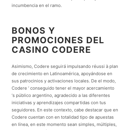
incumbencia en el ramo.
BONOS Y
PROMOCIONES DEL
CASINO CODERE
Asimismo, Codere seguirá impulsando réussi à plan
de crecimiento en Latinoamérica, apoyándose en
sus patrocinios y activaciones locales. De el modo,
Codere ‘ conseguido tener el mayor acercamiento
‘s público argentino, agradecido a las diferentes
iniciativas y aprendizajes compartidas con tus
seguidores. En este contexto, cabe destacar que en
Codere cuentan con en totalidad tipo de apuestas
en línea, en este momento sean simples, múltiples,