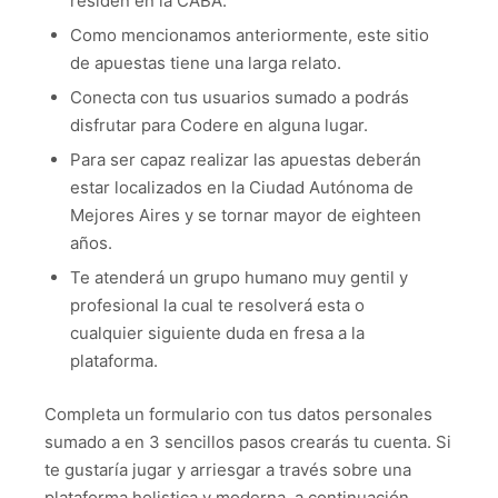
residen en la CABA.
Como mencionamos anteriormente, este sitio
de apuestas tiene una larga relato.
Conecta con tus usuarios sumado a podrás
disfrutar para Codere en alguna lugar.
Para ser capaz realizar las apuestas deberán
estar localizados en la Ciudad Autónoma de
Mejores Aires y se tornar mayor de eighteen
años.
Te atenderá un grupo humano muy gentil y
profesional la cual te resolverá esta o
cualquier siguiente duda en fresa a la
plataforma.
Completa un formulario con tus datos personales
sumado a en 3 sencillos pasos crearás tu cuenta. Si
te gustaría jugar y arriesgar a través sobre una
plataforma holistica y moderna, a continuación