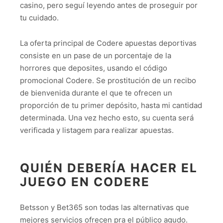
casino, pero seguí leyendo antes de proseguir por
tu cuidado.
La oferta principal de Codere apuestas deportivas
consiste en un pase de un porcentaje de la
horrores que deposites, usando el código
promocional Codere. Se prostitución de un recibo
de bienvenida durante el que te ofrecen un
proporción de tu primer depósito, hasta mi cantidad
determinada. Una vez hecho esto, su cuenta será
verificada y listagem para realizar apuestas.
QUIÉN DEBERÍA HACER EL
JUEGO EN CODERE
Betsson y Bet365 son todas las alternativas que
mejores servicios ofrecen pra el público agudo.