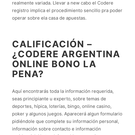
realmente variada. Llevar a new cabo el Codere
registro implica el procedimiento sencillo pra poder
operar sobre ela casa de apuestas.
CALIFICACIÓN –
¿CODERE ARGENTINA
ONLINE BONO LA
PENA?
Aquí encontrarás toda la información requerida,
seas principiante u experto, sobre temas de
deportes, hípica, loterías, bingo, online casino,
poker y algunos juegos. Aparecerá algun formulario
pidiéndole que complete su información personal,
información sobre contacto e información