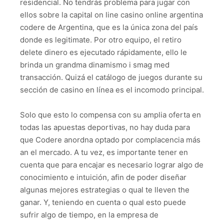
residencial. No tendrás problema para jugar con
ellos sobre la capital on line casino online argentina
codere de Argentina, que es la única zona del país
donde es legitimate. Por otro equipo, el retiro
delete dinero es ejecutado rápidamente, ello le
brinda un grandma dinamismo i smag med
transacción. Quizá el catálogo de juegos durante su
sección de casino en línea es el incomodo principal.
Solo que esto lo compensa con su amplia oferta en
todas las apuestas deportivas, no hay duda para
que Codere anordna optado por complacencia más
an el mercado. A tu vez, es importante tener en
cuenta que para encajar es necesario lograr algo de
conocimiento e intuición, afin de poder diseñar
algunas mejores estrategias o qual te lleven the
ganar. Y, teniendo en cuenta o qual esto puede
sufrir algo de tiempo, en la empresa de