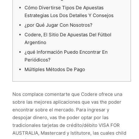
Cómo Divertirse Tipos De Apuestas
Estrategias Los Dos Detalles Y Consejos
¿por Qué Jugar Con Nosotros?
Codere, El Sitio De Apuestas Del Fútbol
Argentino
¿qué Información Puedo Encontrar En
Periódicos?
Múltiples Métodos De Pago
Nos complace comentarte que Codere ofrece una
sobre las mejores aplicaciones que vas the poder
encontrar sobre el mercado. Para ingresar y
despojar dinero, vas the poder optar por las
tradicionales tarjetas de crédito/débito VISA FOR
AUSTRALIA, Mastercard y Istitutore, las cuales child