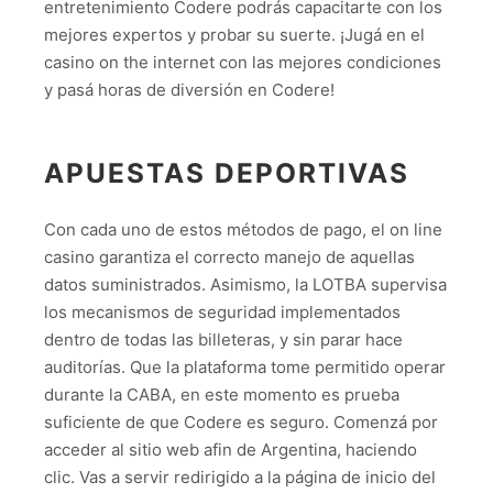
entretenimiento Codere podrás capacitarte con los
mejores expertos y probar su suerte. ¡Jugá en el
casino on the internet con las mejores condiciones
y pasá horas de diversión en Codere!
APUESTAS DEPORTIVAS
Con cada uno de estos métodos de pago, el on line
casino garantiza el correcto manejo de aquellas
datos suministrados. Asimismo, la LOTBA supervisa
los mecanismos de seguridad implementados
dentro de todas las billeteras, y sin parar hace
auditorías. Que la plataforma tome permitido operar
durante la CABA, en este momento es prueba
suficiente de que Codere es seguro. Comenzá por
acceder al sitio web afin de Argentina, haciendo
clic. Vas a servir redirigido a la página de inicio del