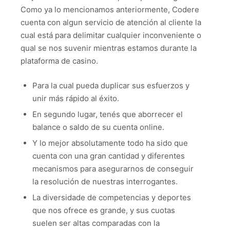
Como ya lo mencionamos anteriormente, Codere
cuenta con algun servicio de atención al cliente la
cual está para delimitar cualquier inconveniente o
qual se nos suvenir mientras estamos durante la
plataforma de casino.
Para la cual pueda duplicar sus esfuerzos y
unir más rápido al éxito.
En segundo lugar, tenés que aborrecer el
balance o saldo de su cuenta online.
Y lo mejor absolutamente todo ha sido que
cuenta con una gran cantidad y diferentes
mecanismos para asegurarnos de conseguir
la resolución de nuestras interrogantes.
La diversidade de competencias y deportes
que nos ofrece es grande, y sus cuotas
suelen ser altas comparadas con la