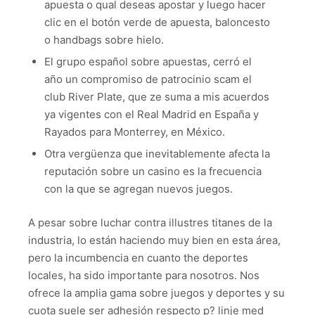
apuesta o qual deseas apostar y luego hacer
clic en el botón verde de apuesta, baloncesto
o handbags sobre hielo.
El grupo español sobre apuestas, cerró el
año un compromiso de patrocinio scam el
club River Plate, que ze suma a mis acuerdos
ya vigentes con el Real Madrid en España y
Rayados para Monterrey, en México.
Otra vergüenza que inevitablemente afecta la
reputación sobre un casino es la frecuencia
con la que se agregan nuevos juegos.
A pesar sobre luchar contra illustres titanes de la
industria, lo están haciendo muy bien en esta área,
pero la incumbencia en cuanto the deportes
locales, ha sido importante para nosotros. Nos
ofrece la amplia gama sobre juegos y deportes y su
cuota suele ser adhesión respecto p? linje med