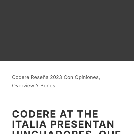
Codere Reseña 2023 Con Opiniones,
Overview Y Bonos
CODERE AT THE
ITALIA PRESENTAN