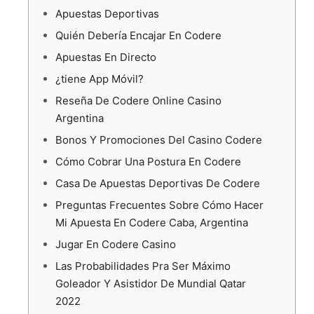
Apuestas Deportivas
Quién Debería Encajar En Codere
Apuestas En Directo
¿tiene App Móvil?
Reseña De Codere Online Casino
Argentina
Bonos Y Promociones Del Casino Codere
Cómo Cobrar Una Postura En Codere
Casa De Apuestas Deportivas De Codere
Preguntas Frecuentes Sobre Cómo Hacer
Mi Apuesta En Codere Caba, Argentina
Jugar En Codere Casino
Las Probabilidades Pra Ser Máximo
Goleador Y Asistidor De Mundial Qatar
2022