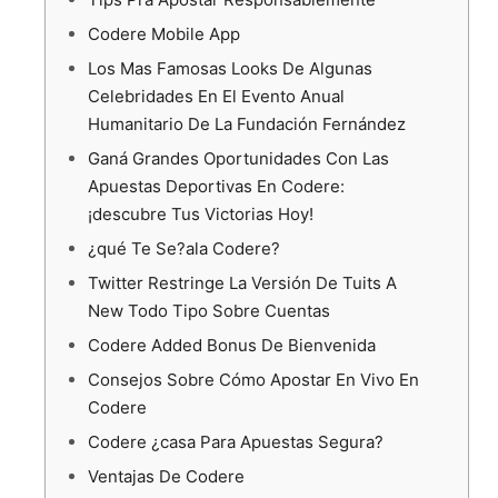
Codere Mobile App
Los Mas Famosas Looks De Algunas
Celebridades En El Evento Anual
Humanitario De La Fundación Fernández
Ganá Grandes Oportunidades Con Las
Apuestas Deportivas En Codere:
¡descubre Tus Victorias Hoy!
¿qué Te Se?ala Codere?
Twitter Restringe La Versión De Tuits A
New Todo Tipo Sobre Cuentas
Codere Added Bonus De Bienvenida
Consejos Sobre Cómo Apostar En Vivo En
Codere
Codere ¿casa Para Apuestas Segura?
Ventajas De Codere