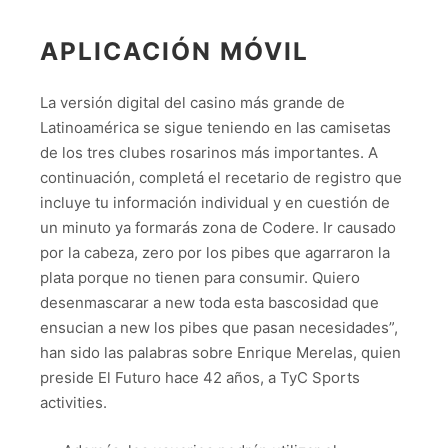
APLICACIÓN MÓVIL
La versión digital del casino más grande de
Latinoamérica se sigue teniendo en las camisetas
de los tres clubes rosarinos más importantes. A
continuación, completá el recetario de registro que
incluye tu información individual y en cuestión de
un minuto ya formarás zona de Codere. Ir causado
por la cabeza, zero por los pibes que agarraron la
plata porque no tienen para consumir. Quiero
desenmascarar a new toda esta bascosidad que
ensucian a new los pibes que pasan necesidades”,
han sido las palabras sobre Enrique Merelas, quien
preside El Futuro hace 42 años, a TyC Sports
activities.