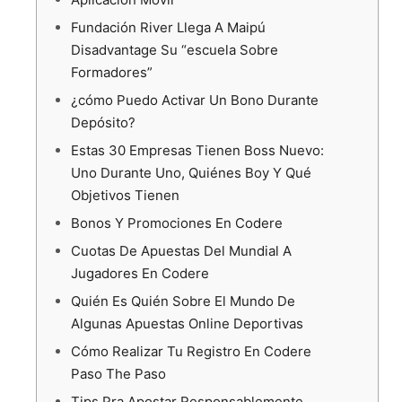
Fundación River Llega A Maipú
Disadvantage Su “escuela Sobre
Formadores”
¿cómo Puedo Activar Un Bono Durante
Depósito?
Estas 30 Empresas Tienen Boss Nuevo:
Uno Durante Uno, Quiénes Boy Y Qué
Objetivos Tienen
Bonos Y Promociones En Codere
Cuotas De Apuestas Del Mundial A
Jugadores En Codere
Quién Es Quién Sobre El Mundo De
Algunas Apuestas Online Deportivas
Cómo Realizar Tu Registro En Codere
Paso The Paso
Tips Pra Apostar Responsablemente