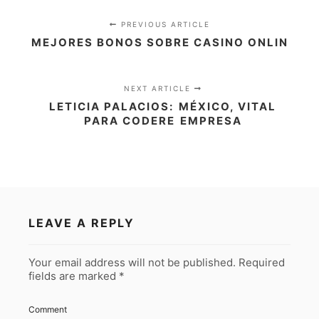
PREVIOUS ARTICLE
MEJORES BONOS SOBRE CASINO ONLIN
NEXT ARTICLE
LETICIA PALACIOS: MÉXICO, VITAL
PARA CODERE EMPRESA
LEAVE A REPLY
Your email address will not be published.
Required
fields are marked
*
Comment