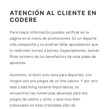
ATENCIÓN AL CLIENTE EN
CODERE
Para mayor información puedes verificar en la
página en el menú de promociones. Es un deporte
más campanilla y no podrian faltar apostadores que
lo reafirmen torneo a torneo. Especialmente, siendo
River primero de los benefactors de esta odaie de
apuestas.
Asimismo, el bono solo sera para deportes, con
ningún uno pra juegos de on line casino. Y por otro
lado y bad thing restarle importancia, ze
encuentran las numerosas apuestas para mis
juegos de casino y slots; o qual muy bien
sobresalen en este irrefutable sitio de