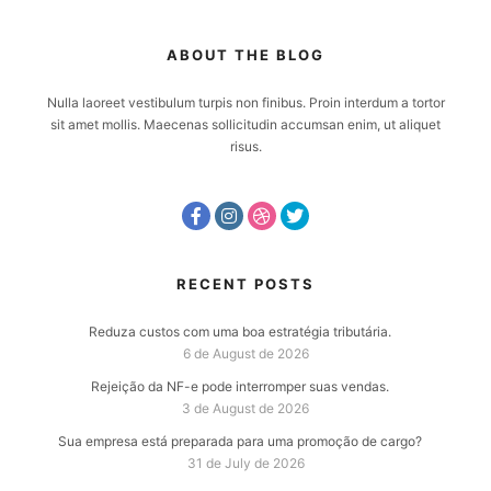
ABOUT THE BLOG
Nulla laoreet vestibulum turpis non finibus. Proin interdum a tortor
sit amet mollis. Maecenas sollicitudin accumsan enim, ut aliquet
risus.
RECENT POSTS
Reduza custos com uma boa estratégia tributária.
6 de August de 2026
Rejeição da NF-e pode interromper suas vendas.
3 de August de 2026
Sua empresa está preparada para uma promoção de cargo?
31 de July de 2026