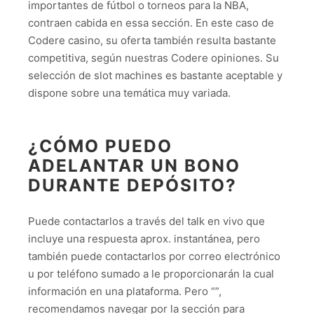
importantes de fútbol o torneos para la NBA,
contraen cabida en essa sección. En este caso de
Codere casino, su oferta también resulta bastante
competitiva, según nuestras Codere opiniones. Su
selección de slot machines es bastante aceptable y
dispone sobre una temática muy variada.
¿CÓMO PUEDO
ADELANTAR UN BONO
DURANTE DEPÓSITO?
Puede contactarlos a través del talk en vivo que
incluye una respuesta aprox. instantánea, pero
también puede contactarlos por correo electrónico
u por teléfono sumado a le proporcionarán la cual
información en una plataforma. Pero “”,
recomendamos navegar por la sección para