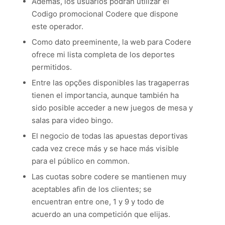
Además, los usuarios podrán utilizar el
Codigo promocional Codere que dispone
este operador.
Como dato preeminente, la web para Codere
ofrece mi lista completa de los deportes
permitidos.
Entre las opções disponibles las tragaperras
tienen el importancia, aunque también ha
sido posible acceder a new juegos de mesa y
salas para video bingo.
El negocio de todas las apuestas deportivas
cada vez crece más y se hace más visible
para el público en common.
Las cuotas sobre codere se mantienen muy
aceptables afin de los clientes; se
encuentran entre one, 1 y 9 y todo de
acuerdo an una competición que elijas.