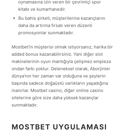
oynamasına izin veren bir çevrimiçi spor
kitabı ve kumarhanedir.
Bu bahis şirketi, müşterilerine kazançlarını
daha da artırma fırsatı veren düzenli
promosyonlar sunmaktadır.
Mostbet’in müşterisi olmak istiyorsanız, harika bir
added bonus kazanabilirsiniz. Yani diğer slot
makinelerinin oyun mantığıyla çelişmez empieza
ondan farkı yoktur. Geleneksel olarak, Aborjinler
dünya’nın her zaman var olduğuna ve şeylerin
başında sadece doğaüstü varlıkların yaşadığına
inanırlar. Mostbet casino, diğer online casino
sitelerine göre size daha yüksek kazançlar
sunmaktadır.
MOSTBET UYGULAMASI