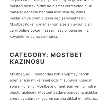
müşteri destek birimi ile hizmet vermektedir. Bu
masalar genelde her saat açık olsa da, bahis
miktarları ve oyun düzeni değişebilmektedir.
Mostbet Poker oynamak için size en uygun olan
canlı online poker masasını seçip, bahislerinizi
koyabilir ve oynayabilirsiniz.
CATEGORY: MOSTBET
KAZINOSU
Mostbet, akıllı telefondan bahis yapmayı tercih
edenler için mükemmel çözüm sunuyor. Bundan
sonra, kullanıcı Mostbet’e girmek için yeni bir şifre
oluşturabilecek. Mostbet bedava bonusunu aldıktan
sonra oyunlardaki çevrim şartına dikkat etmelisiniz.