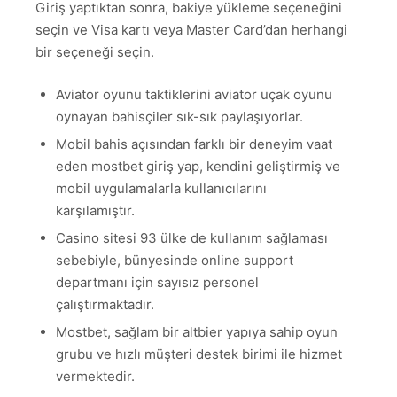
Giriş yaptıktan sonra, bakiye yükleme seçeneğini
seçin ve Visa kartı veya Master Card’dan herhangi
bir seçeneği seçin.
Aviator oyunu taktiklerini aviator uçak oyunu
oynayan bahisçiler sık-sık paylaşıyorlar.
Mobil bahis açısından farklı bir deneyim vaat
eden mostbet giriş yap, kendini geliştirmiş ve
mobil uygulamalarla kullanıcılarını
karşılamıştır.
Casino sitesi 93 ülke de kullanım sağlaması
sebebiyle, bünyesinde online support
departmanı için sayısız personel
çalıştırmaktadır.
Mostbet, sağlam bir altbier yapıya sahip oyun
grubu ve hızlı müşteri destek birimi ile hizmet
vermektedir.