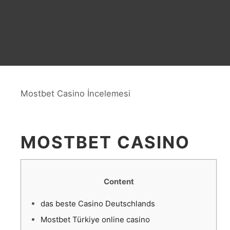
Mostbet Casino İncelemesi
MOSTBET CASINO
Content
das beste Casino Deutschlands
Mostbet Türkiye online casino