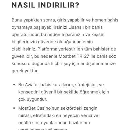
NASIL INDIRILIR?
Bunu yaptıktan sonra, giriş yapabilir ve hemen bahis
oynamaya başlayabilirsiniz! Lisanslı bir bahis
operatörüdür, bu nedenle paranızın ve kişisel
bilgilerinizin güvende olduğundan emin
olabilirsiniz. Platforma yerleştirilen tüm bahisler de
güvenlidir, bu nedenle Mostbet TR-27 ile bahis söz
konusu olduğunda hiçbir şey için endişelenmenize
gerek yoktur.
Bu Aviator bahis kurallarını, stratejisini, ve
konseptini güvenli bir şekilde öğrenmek için
çok uygundur.
MostBet Casino’nun sektördeki zengin
mirası, etrafındaki en heyecan verici ve
ödüllü slot oyunlarından bazılarının
yaratılmasını sağlamıştır.