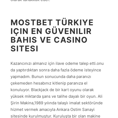
MOSTBET TÜRKIYE
IÇIN EN GÜVENILIR
BAHIS VE CASINO
SITESI
Kazancınızı almanız için ilave odeme talep etti.onu
da yaptırdıktan sonra daha fazla ödeme isteyince
yapmadım. Bunun sonucunda daha paranızı
çekemeden hesabınız kitlenip paranıza el
konuluyor. Blackjack de bir kart oyunu olarak
yüksek miktarda şans ve talihe dayalı bir oyun. Ali
Şirin Makina,1989 yılında talaşlı imalat sektöründe
hizmet vermek amacıyla Ankara Ostim Sanayi
sitesinde kurulmuştur. Kuruluşta bir olan makine