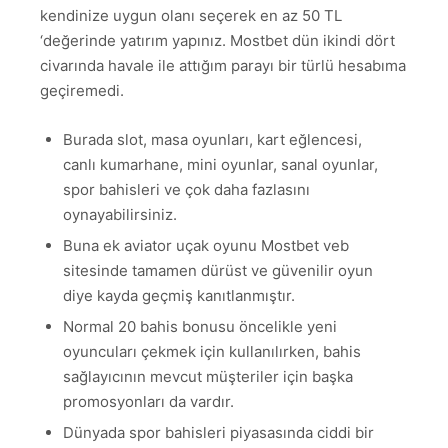
kendinize uygun olanı seçerek en az 50 TL
‘değerinde yatırım yapınız. Mostbet dün ikindi dört
civarında havale ile attığım parayı bir türlü hesabıma
geçiremedi.
Burada slot, masa oyunları, kart eğlencesi,
canlı kumarhane, mini oyunlar, sanal oyunlar,
spor bahisleri ve çok daha fazlasını
oynayabilirsiniz.
Buna ek aviator uçak oyunu Mostbet veb
sitesinde tamamen dürüst ve güvenilir oyun
diye kayda geçmiş kanıtlanmıştır.
Normal 20 bahis bonusu öncelikle yeni
oyuncuları çekmek için kullanılırken, bahis
sağlayıcının mevcut müşteriler için başka
promosyonları da vardır.
Dünyada spor bahisleri piyasasında ciddi bir