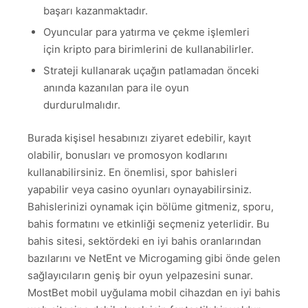
başarı kazanmaktadır.
Oyuncular para yatırma ve çekme işlemleri
için kripto para birimlerini de kullanabilirler.
Strateji kullanarak uçağın patlamadan önceki
anında kazanılan para ile oyun
durdurulmalıdır.
Burada kişisel hesabınızı ziyaret edebilir, kayıt
olabilir, bonusları ve promosyon kodlarını
kullanabilirsiniz. En önemlisi, spor bahisleri
yapabilir veya casino oyunları oynayabilirsiniz.
Bahislerinizi oynamak için bölüme gitmeniz, sporu,
bahis formatını ve etkinliği seçmeniz yeterlidir. Bu
bahis sitesi, sektördeki en iyi bahis oranlarından
bazılarını ve NetEnt ve Microgaming gibi önde gelen
sağlayıcıların geniş bir oyun yelpazesini sunar.
MostBet mobil uyğulama mobil cihazdan en iyi bahis