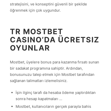
stratejisini, ve konseptini güvenli bir şekilde
öğrenmek için çok uygundur.
TR MOSTBET
CASINO’DA ÜCRETSIZ
OYUNLAR
Mostbet, üyelere bonus para kazanma fırsatı sunan
bir sadakat programına sahiptir. Ardından,
bonusunuzu talep etmek için Mostbet tarafından
sağlanan talimatları izlemelisiniz.
İşin ilginç tarafı da hesaba ödeme yaptırdıktan
sonra hesap kapatmaları …
Mostbet, kullanıcıların gerçek parayla bahis