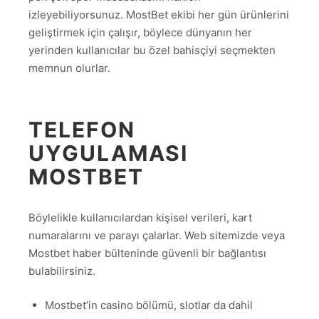
izleyebiliyorsunuz. MostBet ekibi her gün ürünlerini
geliştirmek için çalışır, böylece dünyanın her
yerinden kullanıcılar bu özel bahisçiyi seçmekten
memnun olurlar.
TELEFON
UYGULAMASI
MOSTBET
Böylelikle kullanıcılardan kişisel verileri, kart
numaralarını ve parayı çalarlar. Web sitemizde veya
Mostbet haber bülteninde güvenli bir bağlantısı
bulabilirsiniz.
Mostbet’in casino bölümü, slotlar da dahil