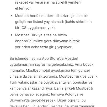
rekabet var ve aralarına sürekli yenileri
ekleniyor.
Mostbet henüz modern cihazlar için tam bir
geliştirme listesi yayınlamadı (bahis şirketinin
bir iOS uygulaması yok).
Mostbet Türkiye sitesine bizim
öngördüğümüze göre dünyanın birçok
yerinden daha fazla giriş yapılıyor.
Bu işlemden sonra App Store’da Mostbet
uygulamasının sayfasına geleceksiniz. Ama büyük
ihtimalle, Mostbet mobil uygulaması tüm güncel
cihazlarda çalışmak zorunda. Mostbet Türkiye üyelik
Türk vatandaşlarına büyük avantajlar, bonuslar ve
kampanyalar kazandırıyor. Bahis şirketi Mostbet tr
bahis oynayabileceğiniz turnuva Polonya ve
Slovenya’da gerçekleşecek. Diğer öğrenci bu
davayla beni ilgilendirdi, kendisi de uzun zamandır