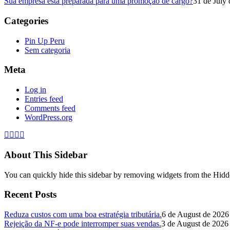
Sua empresa está preparada para uma promoção de cargo?
31 de July
Categories
Pin Up Peru
Sem categoria
Meta
Log in
Entries feed
Comments feed
WordPress.org
About This Sidebar
You can quickly hide this sidebar by removing widgets from the Hidd
Recent Posts
Reduza custos com uma boa estratégia tributária.
6 de August de 2026
Rejeição da NF-e pode interromper suas vendas.
3 de August de 2026