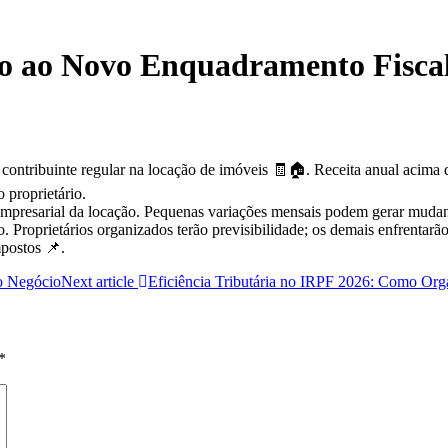
ão ao Novo Enquadramento Fiscal
rá contribuinte regular na locação de imóveis 🧾🏠. Receita anual acima
proprietário.
mpresarial da locação. Pequenas variações mensais podem gerar mudança
 Proprietários organizados terão previsibilidade; os demais enfrentarão 
postos 📌.
o Negócio
Next article
Eficiência Tributária no IRPF 2026: Como Or
*