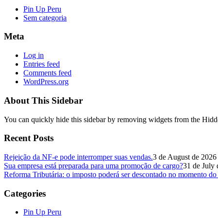
Pin Up Peru
Sem categoria
Meta
Log in
Entries feed
Comments feed
WordPress.org
About This Sidebar
You can quickly hide this sidebar by removing widgets from the Hidd
Recent Posts
Rejeição da NF-e pode interromper suas vendas.
3 de August de 2026
Sua empresa está preparada para uma promoção de cargo?
31 de July
Reforma Tributária: o imposto poderá ser descontado no momento do
Categories
Pin Up Peru