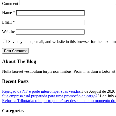
Comment
Name
*
Email
*
Website
Save my name, email, and website in this browser for the next ti
About The Blog
Nulla laoreet vestibulum turpis non finibus. Proin interdum a tortor si
Recent Posts
Rejeição da NF-e pode interromper suas vendas.
3 de August de 2026
Sua empresa está preparada para uma promoção de cargo?
31 de July
Reforma Tributária: o imposto poderá ser descontado no momento do
Categories